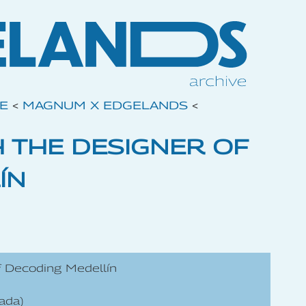
VE
<
MAGNUM X EDGELANDS
<
H THE DESIGNER OF
ÍN
f Decoding Medellín
ada)