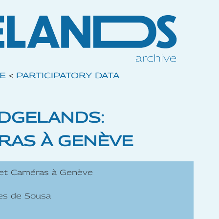
VE
<
PARTICIPATORY DATA
EDGELANDS:
RAS À GENÈVE
é et Caméras à Genève
es de Sousa