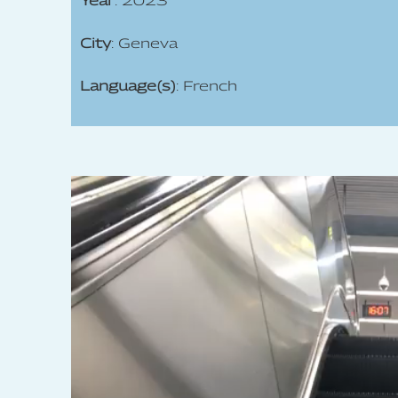
Year
: 2023
City
: Geneva
Language(s)
: French