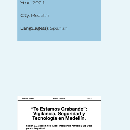
Year
: 2021
City
: Medellín
Language(s)
: Spanish