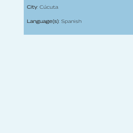
City
: Cúcuta
Language(s)
: Spanish