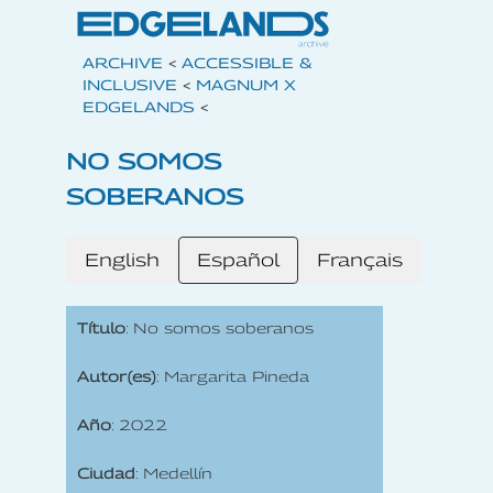
ARCHIVE
<
ACCESSIBLE &
INCLUSIVE
<
MAGNUM X
EDGELANDS
<
NO SOMOS
SOBERANOS
English
Español
Français
Título
: No somos soberanos
Autor(es)
: Margarita Pineda
Año
: 2022
Ciudad
: Medellín