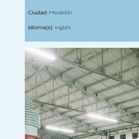
Ciudad
: Medellín
Idioma(s)
: inglés