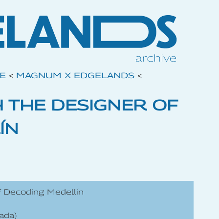
VE
<
MAGNUM X EDGELANDS
<
H THE DESIGNER OF
ÍN
f Decoding Medellín
ada)