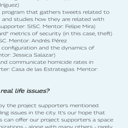
dríguez)
ot program that gathers tweets related to
n and studies how they are related with
 supporter: SISC. Mentor: Felipe Mira)
” metrics of security (in this case, theft)
ISC. Mentor: Andrés Pérez
 configuration and the dynamics of
tor: Jessica Salazar)
 and communicate homicide rates in
ter: Casa de las Estrategias. Mentor:
eal life issues?
 by the project supporters mentioned.
g issues in the city. It’s our hope that
 can offer our project supporters a space
nizations - along with many others - rarely